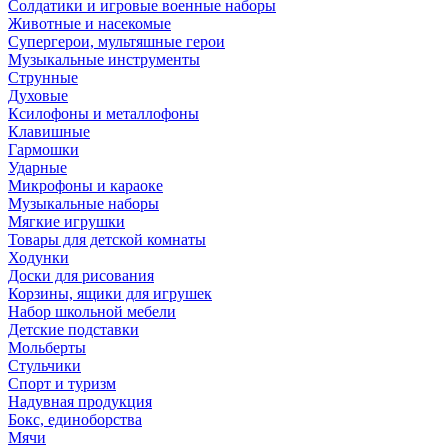
Солдатики и игровые военные наборы
Животные и насекомые
Супергерои, мультяшные герои
Музыкальные инструменты
Струнные
Духовые
Ксилофоны и металлофоны
Клавишные
Гармошки
Ударные
Микрофоны и караоке
Музыкальные наборы
Мягкие игрушки
Товары для детской комнаты
Ходунки
Доски для рисования
Корзины, ящики для игрушек
Набор школьной мебели
Детские подставки
Мольберты
Стульчики
Спорт и туризм
Надувная продукция
Бокс, единоборства
Мячи