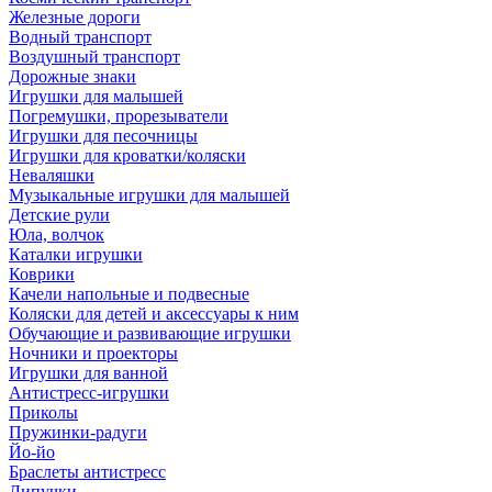
Железные дороги
Водный транспорт
Воздушный транспорт
Дорожные знаки
Игрушки для малышей
Погремушки, прорезыватели
Игрушки для песочницы
Игрушки для кроватки/коляски
Неваляшки
Музыкальные игрушки для малышей
Детские рули
Юла, волчок
Каталки игрушки
Коврики
Качели напольные и подвесные
Коляски для детей и аксессуары к ним
Обучающие и развивающие игрушки
Ночники и проекторы
Игрушки для ванной
Антистресс-игрушки
Приколы
Пружинки-радуги
Йо-йо
Браслеты антистресс
Липучки