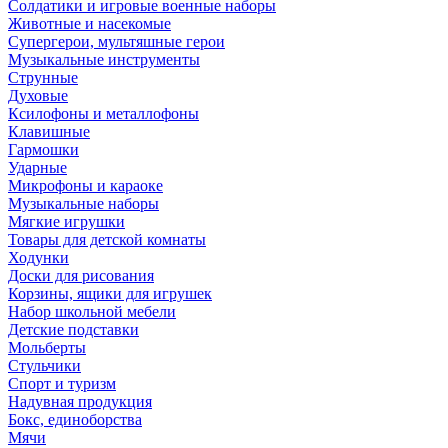
Солдатики и игровые военные наборы
Животные и насекомые
Супергерои, мультяшные герои
Музыкальные инструменты
Струнные
Духовые
Ксилофоны и металлофоны
Клавишные
Гармошки
Ударные
Микрофоны и караоке
Музыкальные наборы
Мягкие игрушки
Товары для детской комнаты
Ходунки
Доски для рисования
Корзины, ящики для игрушек
Набор школьной мебели
Детские подставки
Мольберты
Стульчики
Спорт и туризм
Надувная продукция
Бокс, единоборства
Мячи