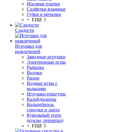
Носовые платки
Салфетки влажные
Губки и мочалки
+ ЕЩЕ 5
Сладости
Игрушки для
развлечений
Заводные игрушки
Электронные игры
Рыбалка
Волчки
Рации
Водные игры с
кольцами
Игрушки-прыгуны
Калейдоскопы
Кольцебросы,
городки и лапта
Кукольный театр
(куклы, перчатки)
+ ЕЩЕ 5