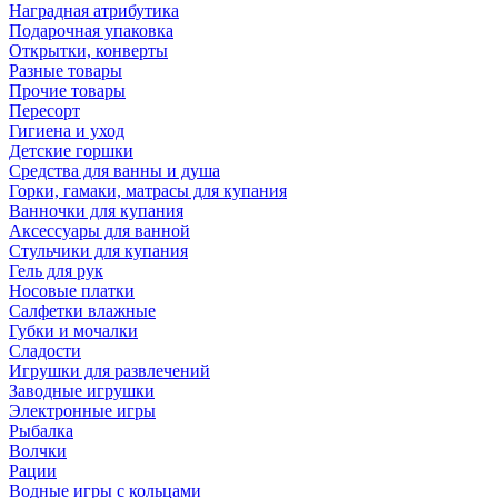
Наградная атрибутика
Подарочная упаковка
Открытки, конверты
Разные товары
Прочие товары
Пересорт
Гигиена и уход
Детские горшки
Средства для ванны и душа
Горки, гамаки, матрасы для купания
Ванночки для купания
Аксессуары для ванной
Стульчики для купания
Гель для рук
Носовые платки
Салфетки влажные
Губки и мочалки
Сладости
Игрушки для развлечений
Заводные игрушки
Электронные игры
Рыбалка
Волчки
Рации
Водные игры с кольцами