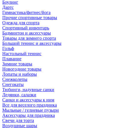
Боулинг
Дартс
Гимнастика/фитнес/йога
Прочие спортивные товары
Одежда для спорта
Спортивный инвентарь
Бадминтон и аксессуары
Товары для зимнего спорта
Большой теннис и аксессуары
Гольф
Настольный теннис
Плавание
Зимние товары
Новогодние товары
Лопаты и наборы
Снежколепы
Снегокаты
Тюбинги, надувные санки
Ледянки, салазки
Санки и аксессуары к ним
Все для веселого праздника
Мыльные / гелиевые пузыри
Аксессуары для праздника
Свечи для торта
Воздушные шары