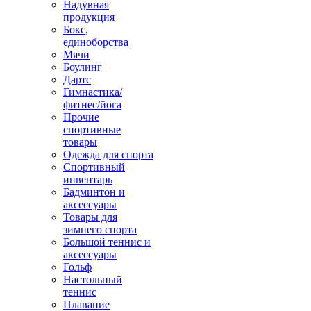
Надувная
продукция
Бокс,
единоборства
Мячи
Боулинг
Дартс
Гимнастика/
фитнес/йога
Прочие
спортивные
товары
Одежда для спорта
Спортивный
инвентарь
Бадминтон и
аксессуары
Товары для
зимнего спорта
Большой теннис и
аксессуары
Гольф
Настольный
теннис
Плавание