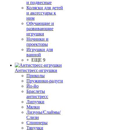
и подвесные
Коляски для детей
и аксессуары к
ним
Обучающие и
развивающие
игрушки
Ночники и
проекторы
Игрушки для
ванной
+ ЕЩЕ 9
Антистресс-игрушки
Приколы
Пружинки-радуги
Йо-йо
Браслеты
антистресс
Липучки
Мялки
Лизуны/Слаймы/
Слизи
Спиннеры
Тянучки