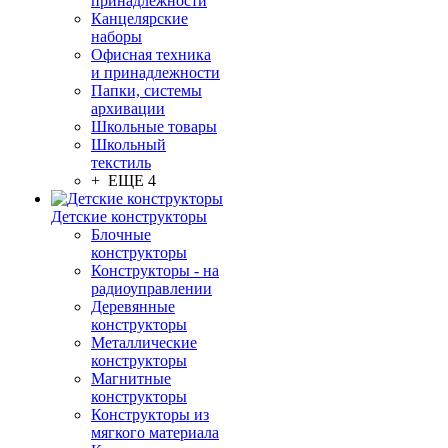
принадлежности
Канцелярские
наборы
Офисная техника
и принадлежности
Папки, системы
архивации
Школьные товары
Школьный
текстиль
+ ЕЩЕ 4
Детские конструкторы
Блочные
конструкторы
Конструкторы - на
радиоуправлении
Деревянные
конструкторы
Металлические
конструкторы
Магнитные
конструкторы
Конструкторы из
мягкого материала