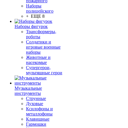
пожарного
Наборы
полицейского
+ ЕЩЕ 8
Наборы фигурок
Трансформеры,
роботы
Солдатики и
игровые военные
наборы
Животные и
насекомые
Супергерои,
мультяшные герои
Музыкальные
инструменты
Струнные
Духовые
Ксилофоны и
металлофоны
Клавишные
Гармошки