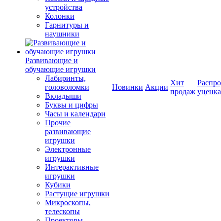
устройства
Колонки
Гарнитуры и
наушники
Развивающие и
обучающие игрушки
Лабиринты,
Хит
Распро
головоломки
Новинки
Акции
продаж
уценка
Вкладыши
Буквы и цифры
Часы и календари
Прочие
развивающие
игрушки
Электронные
игрушки
Интерактивные
игрушки
Кубики
Растущие игрушки
Микроскопы,
телескопы
Проекторы