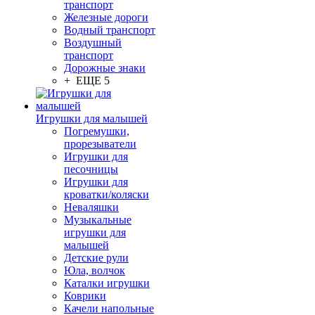
транспорт
Железные дороги
Водный транспорт
Воздушный
транспорт
Дорожные знаки
+ ЕЩЕ 5
Игрушки для малышей
Погремушки,
прорезыватели
Игрушки для
песочницы
Игрушки для
кроватки/коляски
Неваляшки
Музыкальные
игрушки для
малышей
Детские рули
Юла, волчок
Каталки игрушки
Коврики
Качели напольные