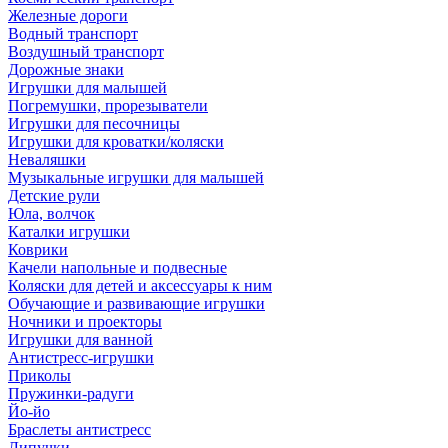
Железные дороги
Водный транспорт
Воздушный транспорт
Дорожные знаки
Игрушки для малышей
Погремушки, прорезыватели
Игрушки для песочницы
Игрушки для кроватки/коляски
Неваляшки
Музыкальные игрушки для малышей
Детские рули
Юла, волчок
Каталки игрушки
Коврики
Качели напольные и подвесные
Коляски для детей и аксессуары к ним
Обучающие и развивающие игрушки
Ночники и проекторы
Игрушки для ванной
Антистресс-игрушки
Приколы
Пружинки-радуги
Йо-йо
Браслеты антистресс
Липучки