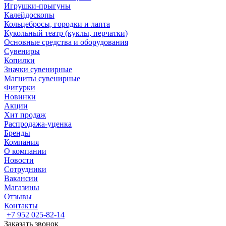
Игрушки-прыгуны
Калейдоскопы
Кольцебросы, городки и лапта
Кукольный театр (куклы, перчатки)
Основные средства и оборудования
Сувениры
Копилки
Значки сувенирные
Магниты сувенирные
Фигурки
Новинки
Акции
Хит продаж
Распродажа-уценка
Бренды
Компания
О компании
Новости
Сотрудники
Вакансии
Магазины
Отзывы
Контакты
+7 952 025-82-14
Заказать звонок