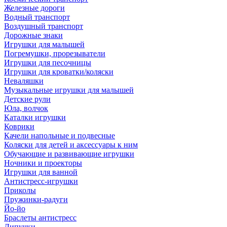
Железные дороги
Водный транспорт
Воздушный транспорт
Дорожные знаки
Игрушки для малышей
Погремушки, прорезыватели
Игрушки для песочницы
Игрушки для кроватки/коляски
Неваляшки
Музыкальные игрушки для малышей
Детские рули
Юла, волчок
Каталки игрушки
Коврики
Качели напольные и подвесные
Коляски для детей и аксессуары к ним
Обучающие и развивающие игрушки
Ночники и проекторы
Игрушки для ванной
Антистресс-игрушки
Приколы
Пружинки-радуги
Йо-йо
Браслеты антистресс
Липучки