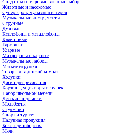
Солдатики и игровые военные наборы
Животные и насекомые
Супергерои, мультяшные герои
Музыкальные инструменты
Струнные
Духовые
Ксилофоны и металлофоны
Клавишные
Гармошки
Ударные
Микрофоны и караоке
Музыкальные наборы
Мягкие игрушки
Товары для детской комнаты
Ходунки
Доски для рисования
Корзины, ящики для игрушек
Набор школьной мебели
Детские подставки
Мольберты
Стульчики
Спорт и туризм
Надувная продукция
Бокс, единоборства
Мячи