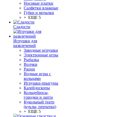
Носовые платки
Салфетки влажные
Губки и мочалки
+ ЕЩЕ 5
Сладости
Игрушки для
развлечений
Заводные игрушки
Электронные игры
Рыбалка
Волчки
Рации
Водные игры с
кольцами
Игрушки-прыгуны
Калейдоскопы
Кольцебросы,
городки и лапта
Кукольный театр
(куклы, перчатки)
+ ЕЩЕ 5