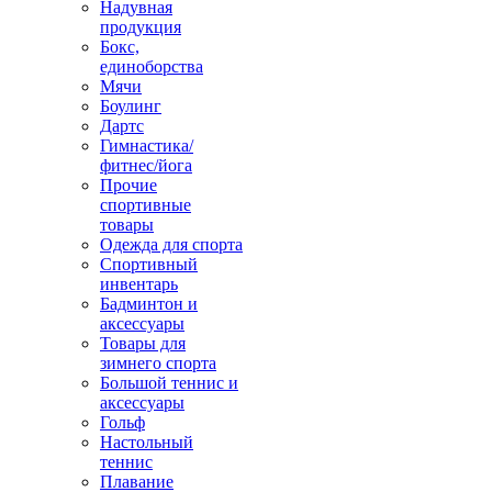
Надувная
продукция
Бокс,
единоборства
Мячи
Боулинг
Дартс
Гимнастика/
фитнес/йога
Прочие
спортивные
товары
Одежда для спорта
Спортивный
инвентарь
Бадминтон и
аксессуары
Товары для
зимнего спорта
Большой теннис и
аксессуары
Гольф
Настольный
теннис
Плавание