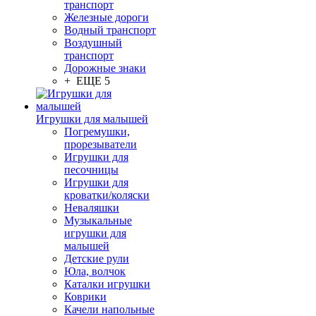
транспорт
Железные дороги
Водный транспорт
Воздушный
транспорт
Дорожные знаки
+ ЕЩЕ 5
Игрушки для малышей
Погремушки,
прорезыватели
Игрушки для
песочницы
Игрушки для
кроватки/коляски
Неваляшки
Музыкальные
игрушки для
малышей
Детские рули
Юла, волчок
Каталки игрушки
Коврики
Качели напольные