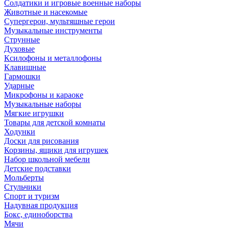
Солдатики и игровые военные наборы
Животные и насекомые
Супергерои, мультяшные герои
Музыкальные инструменты
Струнные
Духовые
Ксилофоны и металлофоны
Клавишные
Гармошки
Ударные
Микрофоны и караоке
Музыкальные наборы
Мягкие игрушки
Товары для детской комнаты
Ходунки
Доски для рисования
Корзины, ящики для игрушек
Набор школьной мебели
Детские подставки
Мольберты
Стульчики
Спорт и туризм
Надувная продукция
Бокс, единоборства
Мячи