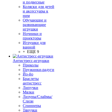
и подвесные
Коляски для детей
и аксессуары к
ним
Обучающие и
развивающие
игрушки
Ночники и
проекторы
Игрушки для
ванной
+ ЕЩЕ 9
Антистресс-игрушки
Приколы
Пружинки-радуги
Йо-йо
Браслеты
антистресс
Липучки
Мялки
Лизуны/Слаймы/
Слизи
Спиннеры
Тянучки