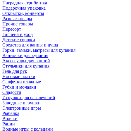
Наградная атрибутика
Подарочная упаковка
Открытки, конверты
Разные товары
Прочие товары
Пересорт
Гигиена и уход
Детские горшки
Средства для ванны и душа
Горки, гамаки, матрасы для купания
Ванночки для купания
Аксессуары для ванной
Стульчики для купания
Гель для рук
Носовые платки
Салфетки влажные
Губки и мочалки
Сладости
Игрушки для развлечений
Заводные игрушки
Электронные игры
Рыбалка
Волчки
Рации
Водные игры с кольцами