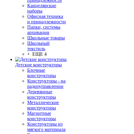
принадлежности
Канцелярские
наборы
Офисная техника
и принадлежности
Папки, системы
архивации
Школьные товары
Школьный
текстиль
+ ЕЩЕ 4
Детские конструкторы
Блочные
конструкторы
Конструкторы - на
радиоуправлении
Деревянные
конструкторы
Металлические
конструкторы
Магнитные
конструкторы
Конструкторы из
мягкого материала