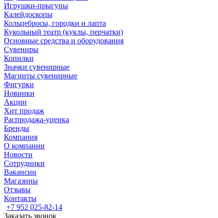
Игрушки-прыгуны
Калейдоскопы
Кольцебросы, городки и лапта
Кукольный театр (куклы, перчатки)
Основные средства и оборудования
Сувениры
Копилки
Значки сувенирные
Магниты сувенирные
Фигурки
Новинки
Акции
Хит продаж
Распродажа-уценка
Бренды
Компания
О компании
Новости
Сотрудники
Вакансии
Магазины
Отзывы
Контакты
+7 952 025-82-14
Заказать звонок