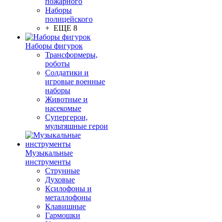
пожарного
Наборы
полицейского
+ ЕЩЕ 8
Наборы фигурок
Трансформеры,
роботы
Солдатики и
игровые военные
наборы
Животные и
насекомые
Супергерои,
мультяшные герои
Музыкальные
инструменты
Струнные
Духовые
Ксилофоны и
металлофоны
Клавишные
Гармошки