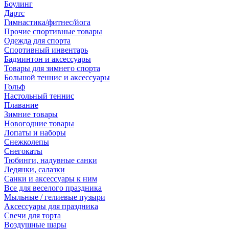
Боулинг
Дартс
Гимнастика/фитнес/йога
Прочие спортивные товары
Одежда для спорта
Спортивный инвентарь
Бадминтон и аксессуары
Товары для зимнего спорта
Большой теннис и аксессуары
Гольф
Настольный теннис
Плавание
Зимние товары
Новогодние товары
Лопаты и наборы
Снежколепы
Снегокаты
Тюбинги, надувные санки
Ледянки, салазки
Санки и аксессуары к ним
Все для веселого праздника
Мыльные / гелиевые пузыри
Аксессуары для праздника
Свечи для торта
Воздушные шары