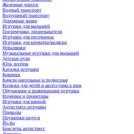
Железные дороги
Водный транспорт
Воздушный транспорт
Дорожные знаки
Игрушки для малышей
Погремушки, прорезыватели
Игрушки для песочницы
Игрушки для кроватки/коляски
Неваляшки
Музыкальные игрушки для малышей
Детские рули
Юла, волчок
Каталки игрушки
Коврики
Качели напольные и подвесные
Коляски для детей и аксессуары к ним
Обучающие и развивающие игрушки
Ночники и проекторы
Игрушки для ванной
Антистресс-игрушки
Приколы
Пружинки-радуги
Йо-йо
Браслеты антистресс
Липучки