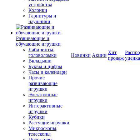
устройства
Колонки
Гарнитуры и
наушники
Развивающие и
обучающие игрушки
Лабиринты,
Хит
Распро
головоломки
Новинки
Акции
продаж
уценка
Вкладыши
Буквы и цифры
Часы и календари
Прочие
развивающие
игрушки
Электронные
игрушки
Интерактивные
игрушки
Кубики
Растущие игрушки
Микроскопы,
телескопы
Проекторы