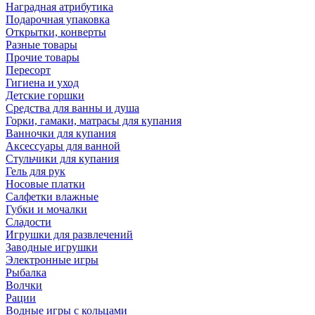
Наградная атрибутика
Подарочная упаковка
Открытки, конверты
Разные товары
Прочие товары
Пересорт
Гигиена и уход
Детские горшки
Средства для ванны и душа
Горки, гамаки, матрасы для купания
Ванночки для купания
Аксессуары для ванной
Стульчики для купания
Гель для рук
Носовые платки
Салфетки влажные
Губки и мочалки
Сладости
Игрушки для развлечений
Заводные игрушки
Электронные игры
Рыбалка
Волчки
Рации
Водные игры с кольцами