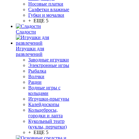
Носовые платки
Салфетки влажные
Губки и мочалки
+ ЕЩЕ 5
Сладости
Игрушки для
развлечений
Заводные игрушки
Электронные игры
Рыбалка
Волчки
Рации
Водные игры с
кольцами
Игрушки-прыгуны
Калейдоскопы
Кольцебросы,
городки и лапта
Кукольный театр
(куклы, перчатки)
+ ЕЩЕ 5