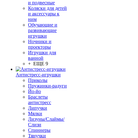
и подвесные
Коляски для детей
и аксессуары к
ним
Обучающие и
развивающие
игрушки
Ночники и
проекторы
Игрушки для
ванной
+ ЕЩЕ 9
Антистресс-игрушки
Приколы
Пружинки-радуги
Йо-йо
Браслеты
антистресс
Липучки
Мялки
Лизуны/Слаймы/
Слизи
Спиннеры
Тянучки