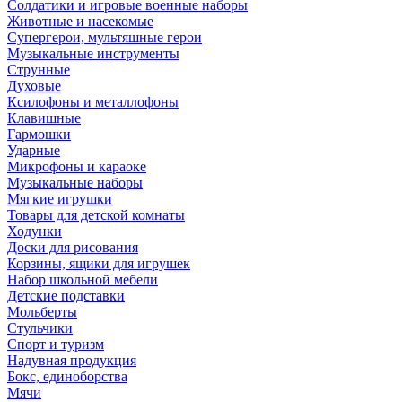
Солдатики и игровые военные наборы
Животные и насекомые
Супергерои, мультяшные герои
Музыкальные инструменты
Струнные
Духовые
Ксилофоны и металлофоны
Клавишные
Гармошки
Ударные
Микрофоны и караоке
Музыкальные наборы
Мягкие игрушки
Товары для детской комнаты
Ходунки
Доски для рисования
Корзины, ящики для игрушек
Набор школьной мебели
Детские подставки
Мольберты
Стульчики
Спорт и туризм
Надувная продукция
Бокс, единоборства
Мячи