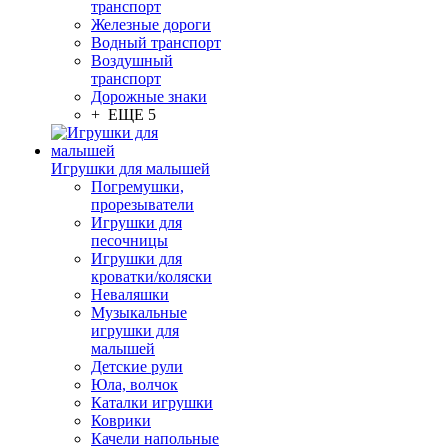
транспорт
Железные дороги
Водный транспорт
Воздушный
транспорт
Дорожные знаки
+ ЕЩЕ 5
Игрушки для малышей
Погремушки,
прорезыватели
Игрушки для
песочницы
Игрушки для
кроватки/коляски
Неваляшки
Музыкальные
игрушки для
малышей
Детские рули
Юла, волчок
Каталки игрушки
Коврики
Качели напольные