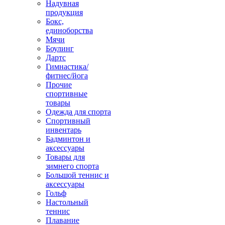
Надувная
продукция
Бокс,
единоборства
Мячи
Боулинг
Дартс
Гимнастика/
фитнес/йога
Прочие
спортивные
товары
Одежда для спорта
Спортивный
инвентарь
Бадминтон и
аксессуары
Товары для
зимнего спорта
Большой теннис и
аксессуары
Гольф
Настольный
теннис
Плавание