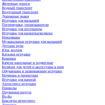
Железные дороги
Водный транспорт
Воздушный транспорт
Дорожные знаки
Игрушки для малышей
Погремушки, прорезыватели
Игрушки для песочницы
Игрушки для кроватки/коляски
Неваляшки
Музыкальные игрушки для малышей
Детские рули
Юла, волчок
Каталки игрушки
Коврики
Качели напольные и подвесные
Коляски для детей и аксессуары к ним
Обучающие и развивающие игрушки
Ночники и проекторы
Игрушки для ванной
Антистресс-игрушки
Приколы
Пружинки-радуги
Йо-йо
Браслеты антистресс
Липучки