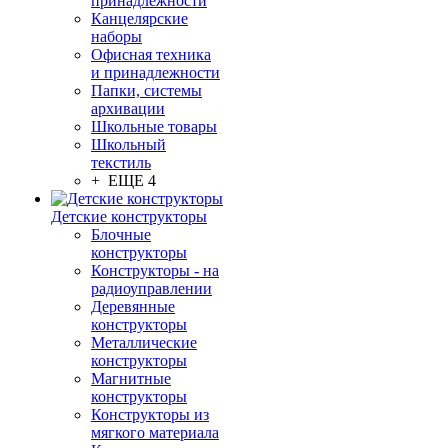
принадлежности
Канцелярские
наборы
Офисная техника
и принадлежности
Папки, системы
архивации
Школьные товары
Школьный
текстиль
+ ЕЩЕ 4
Детские конструкторы
Блочные
конструкторы
Конструкторы - на
радиоуправлении
Деревянные
конструкторы
Металлические
конструкторы
Магнитные
конструкторы
Конструкторы из
мягкого материала