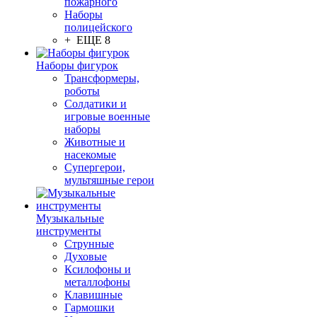
пожарного
Наборы
полицейского
+ ЕЩЕ 8
Наборы фигурок
Трансформеры,
роботы
Солдатики и
игровые военные
наборы
Животные и
насекомые
Супергерои,
мультяшные герои
Музыкальные
инструменты
Струнные
Духовые
Ксилофоны и
металлофоны
Клавишные
Гармошки