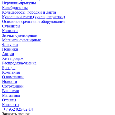
Игрушки-прыгуны
Калейдоскопы
Кольцебросы, городки и лапта
Кукольный театр (куклы, перчатки)
Основные средства и оборудования
Сувениры
Копилки
Значки сувенирные
Магниты сувенирные
Фигурки
Новинки
Акции
Хит продаж
Распродажа-уценка
Бренды
Компания
О компании
Новости
Сотрудники
Вакансии
Магазины
Отзывы
Контакты
+7 952 025-82-14
Заказать звонок