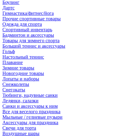
Боулинг
Дартс
Гимнастика/фитнес/йога
Прочие спортивные товары
Одежда для спорта
Спортивный инвентарь
Бадминтон и аксессуары
Товары для зимнего спорта
Большой теннис и аксессуары
Гольф
Настольный теннис
Плавание
Зимние товары
Новогодние товары
Лопаты и наборы
Снежколепы
Снегокаты
Тюбинги, надувные санки
Ледянки, салазки
Санки и аксессуары к ним
Все для веселого праздника
Мыльные / гелиевые пузыри
Аксессуары для праздника
Свечи для торта
Воздушные шары