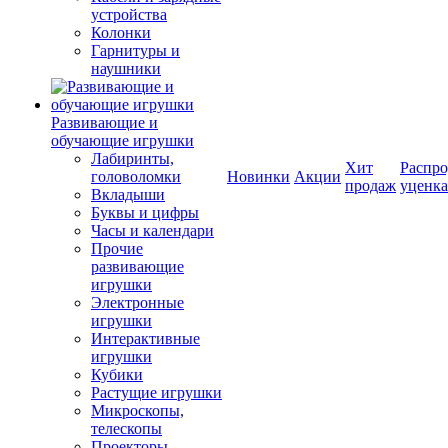
устройства
Колонки
Гарнитуры и
наушники
Развивающие и
обучающие игрушки
Лабиринты,
Хит
Распро
головоломки
Новинки
Акции
продаж
уценка
Вкладыши
Буквы и цифры
Часы и календари
Прочие
развивающие
игрушки
Электронные
игрушки
Интерактивные
игрушки
Кубики
Растущие игрушки
Микроскопы,
телескопы
Проекторы