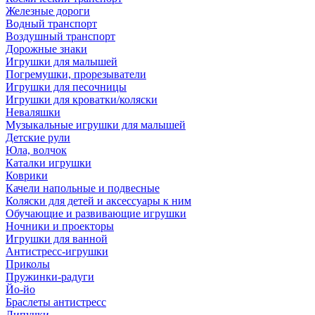
Железные дороги
Водный транспорт
Воздушный транспорт
Дорожные знаки
Игрушки для малышей
Погремушки, прорезыватели
Игрушки для песочницы
Игрушки для кроватки/коляски
Неваляшки
Музыкальные игрушки для малышей
Детские рули
Юла, волчок
Каталки игрушки
Коврики
Качели напольные и подвесные
Коляски для детей и аксессуары к ним
Обучающие и развивающие игрушки
Ночники и проекторы
Игрушки для ванной
Антистресс-игрушки
Приколы
Пружинки-радуги
Йо-йо
Браслеты антистресс
Липучки