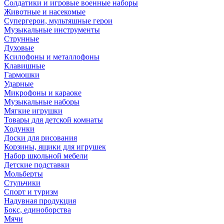
Солдатики и игровые военные наборы
Животные и насекомые
Супергерои, мультяшные герои
Музыкальные инструменты
Струнные
Духовые
Ксилофоны и металлофоны
Клавишные
Гармошки
Ударные
Микрофоны и караоке
Музыкальные наборы
Мягкие игрушки
Товары для детской комнаты
Ходунки
Доски для рисования
Корзины, ящики для игрушек
Набор школьной мебели
Детские подставки
Мольберты
Стульчики
Спорт и туризм
Надувная продукция
Бокс, единоборства
Мячи