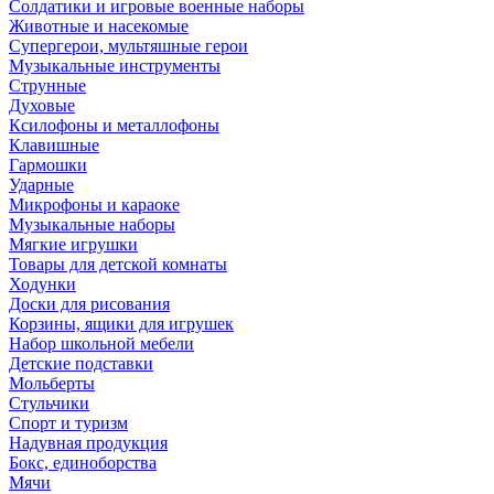
Солдатики и игровые военные наборы
Животные и насекомые
Супергерои, мультяшные герои
Музыкальные инструменты
Струнные
Духовые
Ксилофоны и металлофоны
Клавишные
Гармошки
Ударные
Микрофоны и караоке
Музыкальные наборы
Мягкие игрушки
Товары для детской комнаты
Ходунки
Доски для рисования
Корзины, ящики для игрушек
Набор школьной мебели
Детские подставки
Мольберты
Стульчики
Спорт и туризм
Надувная продукция
Бокс, единоборства
Мячи