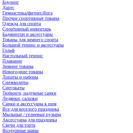
Боулинг
Дартс
Гимнастика/фитнес/йога
Прочие спортивные товары
Одежда для спорта
Спортивный инвентарь
Бадминтон и аксессуары
Товары для зимнего спорта
Большой теннис и аксессуары
Гольф
Настольный теннис
Плавание
Зимние товары
Новогодние товары
Лопаты и наборы
Снежколепы
Снегокаты
Тюбинги, надувные санки
Ледянки, салазки
Санки и аксессуары к ним
Все для веселого праздника
Мыльные / гелиевые пузыри
Аксессуары для праздника
Свечи для торта
Воздушные шары