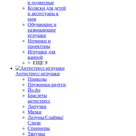
и подвесные
Коляски для детей
и аксессуары к
ним
Обучающие и
развивающие
игрушки
Ночники и
проекторы
Игрушки для
ванной
+ ЕЩЕ 9
Антистресс-игрушки
Приколы
Пружинки-радуги
Йо-йо
Браслеты
антистресс
Липучки
Мялки
Лизуны/Слаймы/
Слизи
Спиннеры
Тянучки