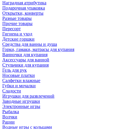
Наградная атрибутика
Подарочная упаковка
Открытки, конверты
Разные товары
Прочие товары
Пересорт
Гигиена и уход
Детские горшки
Средства для ванны и душа
Горки, гамаки, матрасы для купания
Ванночки для купания
Аксессуары для ванной
Стульчики для купания
Гель для рук
Носовые платки
Салфетки влажные
Губки и мочалки
Сладости
Игрушки для развлечений
Заводные игрушки
Электронные игры
Рыбалка
Волчки
Рации
Водные игры с кольцами