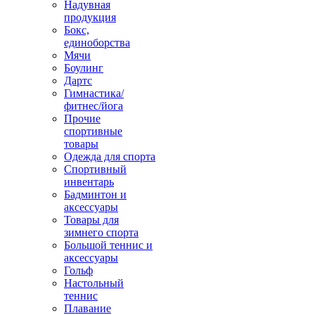
Надувная
продукция
Бокс,
единоборства
Мячи
Боулинг
Дартс
Гимнастика/
фитнес/йога
Прочие
спортивные
товары
Одежда для спорта
Спортивный
инвентарь
Бадминтон и
аксессуары
Товары для
зимнего спорта
Большой теннис и
аксессуары
Гольф
Настольный
теннис
Плавание