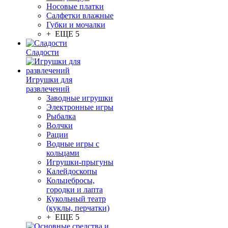
Носовые платки
Салфетки влажные
Губки и мочалки
+ ЕЩЕ 5
Сладости
Игрушки для
развлечений
Заводные игрушки
Электронные игры
Рыбалка
Волчки
Рации
Водные игры с
кольцами
Игрушки-прыгуны
Калейдоскопы
Кольцебросы,
городки и лапта
Кукольный театр
(куклы, перчатки)
+ ЕЩЕ 5