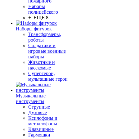
пожарного
Наборы
полицейского
+ ЕЩЕ 8
Наборы фигурок
Трансформеры,
роботы
Солдатики и
игровые военные
наборы
Животные и
насекомые
Супергерои,
мультяшные герои
Музыкальные
инструменты
Струнные
Духовые
Ксилофоны и
металлофоны
Клавишные
Гармошки