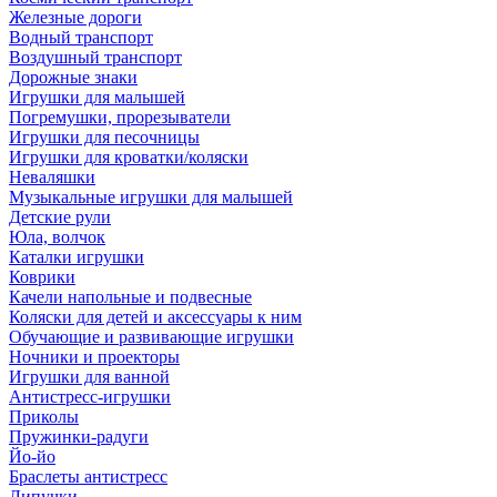
Железные дороги
Водный транспорт
Воздушный транспорт
Дорожные знаки
Игрушки для малышей
Погремушки, прорезыватели
Игрушки для песочницы
Игрушки для кроватки/коляски
Неваляшки
Музыкальные игрушки для малышей
Детские рули
Юла, волчок
Каталки игрушки
Коврики
Качели напольные и подвесные
Коляски для детей и аксессуары к ним
Обучающие и развивающие игрушки
Ночники и проекторы
Игрушки для ванной
Антистресс-игрушки
Приколы
Пружинки-радуги
Йо-йо
Браслеты антистресс
Липучки