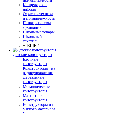
принадлежности
Канцелярские
наборы
Офисная техника
и принадлежности
Папки, системы
архивации
Школьные товары
Школьный
текстиль
+ ЕЩЕ 4
Детские конструкторы
Блочные
конструкторы
Конструкторы - на
радиоуправлении
Деревянные
конструкторы
Металлические
конструкторы
Магнитные
конструкторы
Конструкторы из
мягкого материала