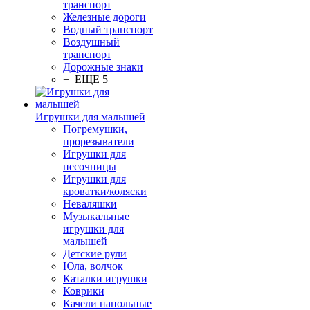
транспорт
Железные дороги
Водный транспорт
Воздушный
транспорт
Дорожные знаки
+ ЕЩЕ 5
Игрушки для малышей
Погремушки,
прорезыватели
Игрушки для
песочницы
Игрушки для
кроватки/коляски
Неваляшки
Музыкальные
игрушки для
малышей
Детские рули
Юла, волчок
Каталки игрушки
Коврики
Качели напольные