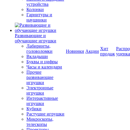
устройства
Колонки
Гарнитуры и
наушники
Развивающие и
обучающие игрушки
Лабиринты,
Хит
Распро
головоломки
Новинки
Акции
продаж
уценка
Вкладыши
Буквы и цифры
Часы и календари
Прочие
развивающие
игрушки
Электронные
игрушки
Интерактивные
игрушки
Кубики
Растущие игрушки
Микроскопы,
телескопы
Проекторы