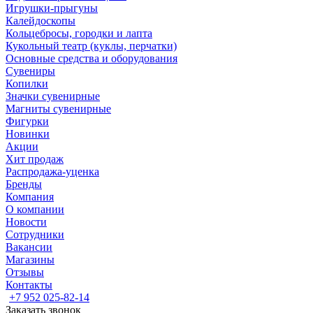
Игрушки-прыгуны
Калейдоскопы
Кольцебросы, городки и лапта
Кукольный театр (куклы, перчатки)
Основные средства и оборудования
Сувениры
Копилки
Значки сувенирные
Магниты сувенирные
Фигурки
Новинки
Акции
Хит продаж
Распродажа-уценка
Бренды
Компания
О компании
Новости
Сотрудники
Вакансии
Магазины
Отзывы
Контакты
+7 952 025-82-14
Заказать звонок