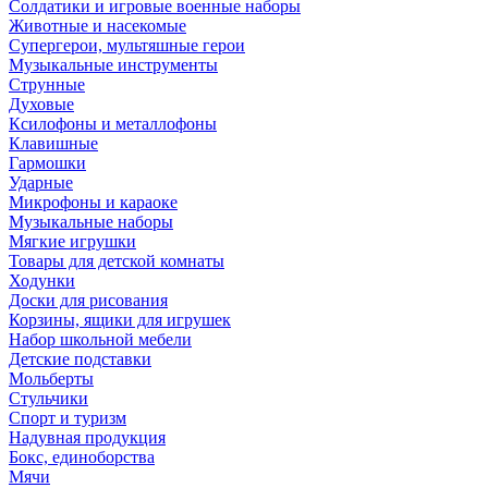
Солдатики и игровые военные наборы
Животные и насекомые
Супергерои, мультяшные герои
Музыкальные инструменты
Струнные
Духовые
Ксилофоны и металлофоны
Клавишные
Гармошки
Ударные
Микрофоны и караоке
Музыкальные наборы
Мягкие игрушки
Товары для детской комнаты
Ходунки
Доски для рисования
Корзины, ящики для игрушек
Набор школьной мебели
Детские подставки
Мольберты
Стульчики
Спорт и туризм
Надувная продукция
Бокс, единоборства
Мячи