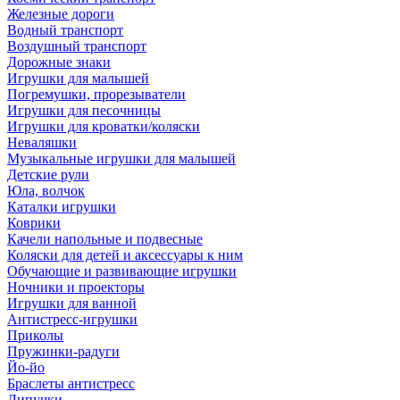
Железные дороги
Водный транспорт
Воздушный транспорт
Дорожные знаки
Игрушки для малышей
Погремушки, прорезыватели
Игрушки для песочницы
Игрушки для кроватки/коляски
Неваляшки
Музыкальные игрушки для малышей
Детские рули
Юла, волчок
Каталки игрушки
Коврики
Качели напольные и подвесные
Коляски для детей и аксессуары к ним
Обучающие и развивающие игрушки
Ночники и проекторы
Игрушки для ванной
Антистресс-игрушки
Приколы
Пружинки-радуги
Йо-йо
Браслеты антистресс
Липучки