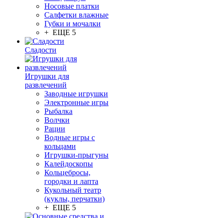
Носовые платки
Салфетки влажные
Губки и мочалки
+ ЕЩЕ 5
Сладости
Игрушки для
развлечений
Заводные игрушки
Электронные игры
Рыбалка
Волчки
Рации
Водные игры с
кольцами
Игрушки-прыгуны
Калейдоскопы
Кольцебросы,
городки и лапта
Кукольный театр
(куклы, перчатки)
+ ЕЩЕ 5