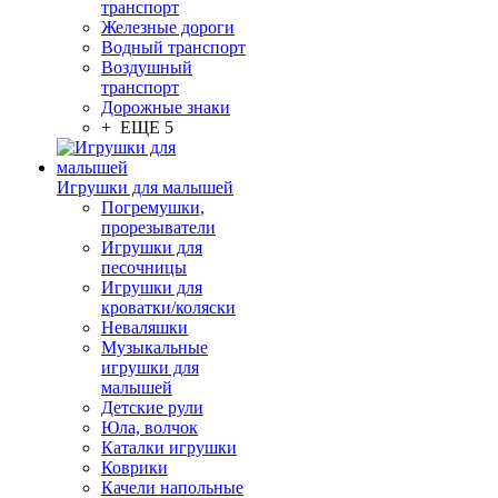
транспорт
Железные дороги
Водный транспорт
Воздушный
транспорт
Дорожные знаки
+ ЕЩЕ 5
Игрушки для малышей
Погремушки,
прорезыватели
Игрушки для
песочницы
Игрушки для
кроватки/коляски
Неваляшки
Музыкальные
игрушки для
малышей
Детские рули
Юла, волчок
Каталки игрушки
Коврики
Качели напольные