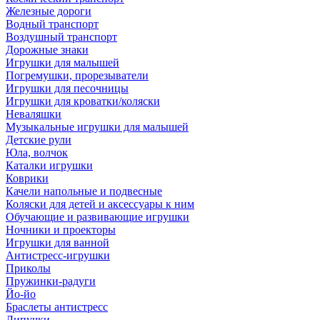
Железные дороги
Водный транспорт
Воздушный транспорт
Дорожные знаки
Игрушки для малышей
Погремушки, прорезыватели
Игрушки для песочницы
Игрушки для кроватки/коляски
Неваляшки
Музыкальные игрушки для малышей
Детские рули
Юла, волчок
Каталки игрушки
Коврики
Качели напольные и подвесные
Коляски для детей и аксессуары к ним
Обучающие и развивающие игрушки
Ночники и проекторы
Игрушки для ванной
Антистресс-игрушки
Приколы
Пружинки-радуги
Йо-йо
Браслеты антистресс
Липучки