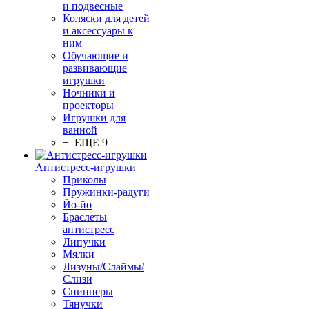
и подвесные
Коляски для детей
и аксессуары к
ним
Обучающие и
развивающие
игрушки
Ночники и
проекторы
Игрушки для
ванной
+ ЕЩЕ 9
Антистресс-игрушки
Приколы
Пружинки-радуги
Йо-йо
Браслеты
антистресс
Липучки
Мялки
Лизуны/Слаймы/
Слизи
Спиннеры
Тянучки