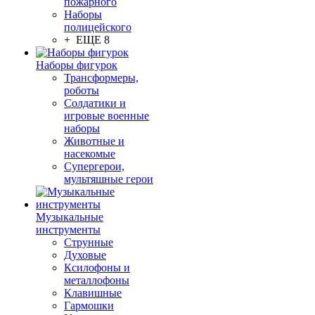
пожарного
Наборы
полицейского
+ ЕЩЕ 8
Наборы фигурок
Трансформеры,
роботы
Солдатики и
игровые военные
наборы
Животные и
насекомые
Супергерои,
мультяшные герои
Музыкальные
инструменты
Струнные
Духовые
Ксилофоны и
металлофоны
Клавишные
Гармошки