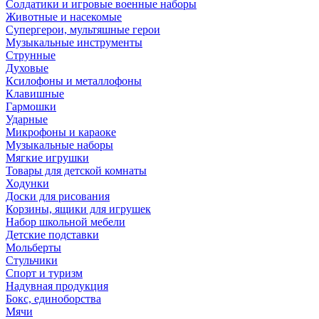
Солдатики и игровые военные наборы
Животные и насекомые
Супергерои, мультяшные герои
Музыкальные инструменты
Струнные
Духовые
Ксилофоны и металлофоны
Клавишные
Гармошки
Ударные
Микрофоны и караоке
Музыкальные наборы
Мягкие игрушки
Товары для детской комнаты
Ходунки
Доски для рисования
Корзины, ящики для игрушек
Набор школьной мебели
Детские подставки
Мольберты
Стульчики
Спорт и туризм
Надувная продукция
Бокс, единоборства
Мячи