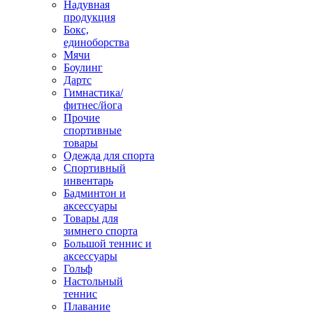
Надувная
продукция
Бокс,
единоборства
Мячи
Боулинг
Дартс
Гимнастика/
фитнес/йога
Прочие
спортивные
товары
Одежда для спорта
Спортивный
инвентарь
Бадминтон и
аксессуары
Товары для
зимнего спорта
Большой теннис и
аксессуары
Гольф
Настольный
теннис
Плавание