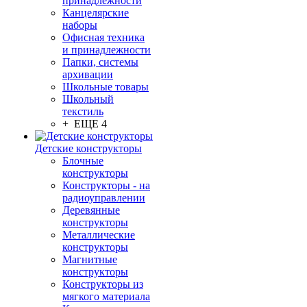
принадлежности
Канцелярские
наборы
Офисная техника
и принадлежности
Папки, системы
архивации
Школьные товары
Школьный
текстиль
+ ЕЩЕ 4
Детские конструкторы
Блочные
конструкторы
Конструкторы - на
радиоуправлении
Деревянные
конструкторы
Металлические
конструкторы
Магнитные
конструкторы
Конструкторы из
мягкого материала