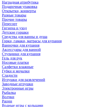
Наградная атрибутика
Подарочная упаковка
Открытки, конверты
Разные товары
Прочие товары
Пересорт
Гигиена и уход
Детские горшки
Средства для ванны и душа
Горки, гамаки, матрасы для купания
Ванночки для купания
Аксессуары для ванной
Стульчики для купания
Гель для рук
Носовые платки
Салфетки влажные
Губки и мочалки
Сладости
Игрушки для развлечений
Заводные игрушки
Электронные игры
Рыбалка
Волчки
Рации
Водные игры с кольцами