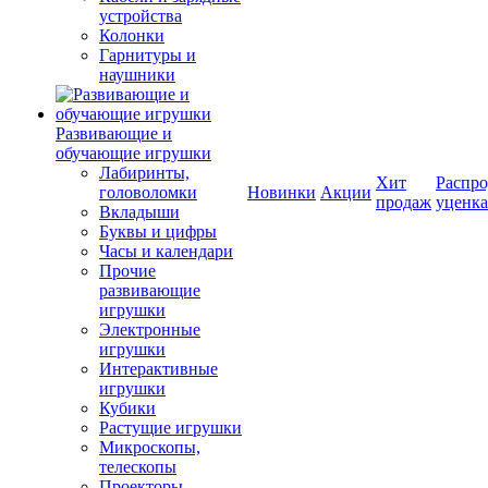
устройства
Колонки
Гарнитуры и
наушники
Развивающие и
обучающие игрушки
Лабиринты,
Хит
Распро
головоломки
Новинки
Акции
продаж
уценка
Вкладыши
Буквы и цифры
Часы и календари
Прочие
развивающие
игрушки
Электронные
игрушки
Интерактивные
игрушки
Кубики
Растущие игрушки
Микроскопы,
телескопы
Проекторы