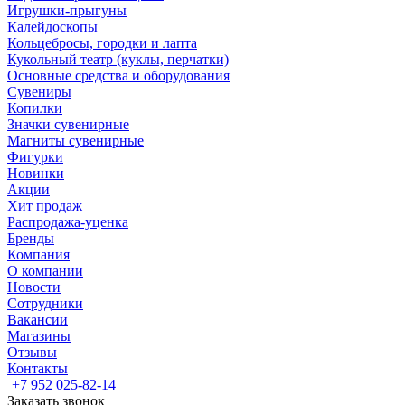
Игрушки-прыгуны
Калейдоскопы
Кольцебросы, городки и лапта
Кукольный театр (куклы, перчатки)
Основные средства и оборудования
Сувениры
Копилки
Значки сувенирные
Магниты сувенирные
Фигурки
Новинки
Акции
Хит продаж
Распродажа-уценка
Бренды
Компания
О компании
Новости
Сотрудники
Вакансии
Магазины
Отзывы
Контакты
+7 952 025-82-14
Заказать звонок