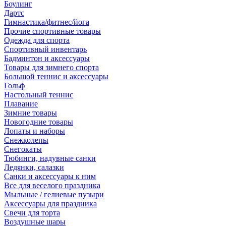
Боулинг
Дартс
Гимнастика/фитнес/йога
Прочие спортивные товары
Одежда для спорта
Спортивный инвентарь
Бадминтон и аксессуары
Товары для зимнего спорта
Большой теннис и аксессуары
Гольф
Настольный теннис
Плавание
Зимние товары
Новогодние товары
Лопаты и наборы
Снежколепы
Снегокаты
Тюбинги, надувные санки
Ледянки, салазки
Санки и аксессуары к ним
Все для веселого праздника
Мыльные / гелиевые пузыри
Аксессуары для праздника
Свечи для торта
Воздушные шары