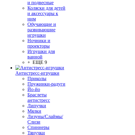
и подвесные
Коляски для детей
и аксессуары к
ним
Обучающие и
развивающие
игрушки
Ночники и
проекторы
Игрушки для
ванной
+ ЕЩЕ 9
Антистресс-игрушки
Приколы
Пружинки-радуги
Йо-йо
Браслеты
антистресс
Липучки
Мялки
Лизуны/Слаймы/
Слизи
Спиннеры
Тянучки