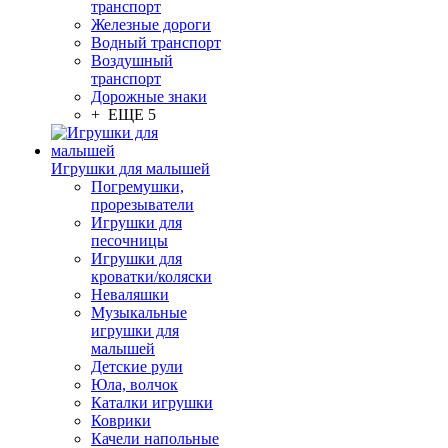
транспорт
Железные дороги
Водный транспорт
Воздушный
транспорт
Дорожные знаки
+ ЕЩЕ 5
Игрушки для малышей
Погремушки,
прорезыватели
Игрушки для
песочницы
Игрушки для
кроватки/коляски
Неваляшки
Музыкальные
игрушки для
малышей
Детские рули
Юла, волчок
Каталки игрушки
Коврики
Качели напольные