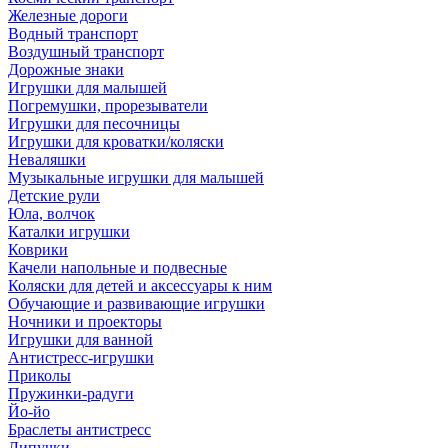
Железные дороги
Водный транспорт
Воздушный транспорт
Дорожные знаки
Игрушки для малышей
Погремушки, прорезыватели
Игрушки для песочницы
Игрушки для кроватки/коляски
Неваляшки
Музыкальные игрушки для малышей
Детские рули
Юла, волчок
Каталки игрушки
Коврики
Качели напольные и подвесные
Коляски для детей и аксессуары к ним
Обучающие и развивающие игрушки
Ночники и проекторы
Игрушки для ванной
Антистресс-игрушки
Приколы
Пружинки-радуги
Йо-йо
Браслеты антистресс
Липучки