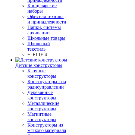
принадлежности
Канцелярские
наборы
Офисная техника
и принадлежности
Папки, системы
архивации
Школьные товары
Школьный
текстиль
+ ЕЩЕ 4
Детские конструкторы
Блочные
конструкторы
Конструкторы - на
радиоуправлении
Деревянные
конструкторы
Металлические
конструкторы
Магнитные
конструкторы
Конструкторы из
мягкого материала