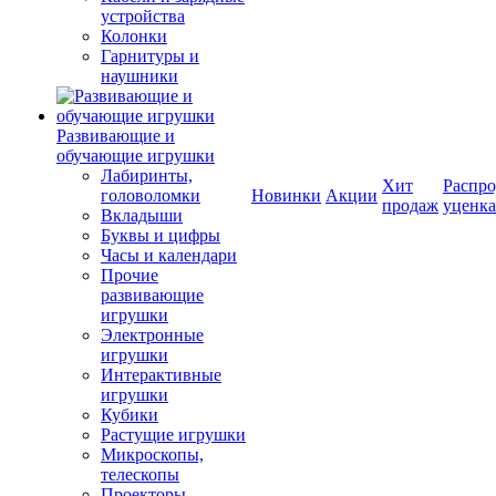
устройства
Колонки
Гарнитуры и
наушники
Развивающие и
обучающие игрушки
Лабиринты,
Хит
Распро
головоломки
Новинки
Акции
продаж
уценка
Вкладыши
Буквы и цифры
Часы и календари
Прочие
развивающие
игрушки
Электронные
игрушки
Интерактивные
игрушки
Кубики
Растущие игрушки
Микроскопы,
телескопы
Проекторы