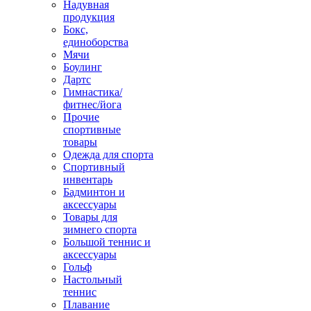
Надувная
продукция
Бокс,
единоборства
Мячи
Боулинг
Дартс
Гимнастика/
фитнес/йога
Прочие
спортивные
товары
Одежда для спорта
Спортивный
инвентарь
Бадминтон и
аксессуары
Товары для
зимнего спорта
Большой теннис и
аксессуары
Гольф
Настольный
теннис
Плавание