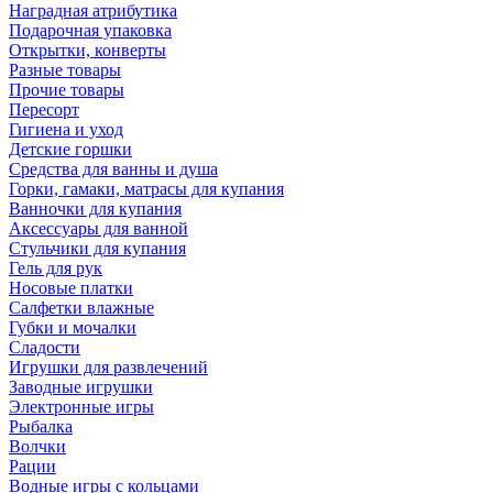
Наградная атрибутика
Подарочная упаковка
Открытки, конверты
Разные товары
Прочие товары
Пересорт
Гигиена и уход
Детские горшки
Средства для ванны и душа
Горки, гамаки, матрасы для купания
Ванночки для купания
Аксессуары для ванной
Стульчики для купания
Гель для рук
Носовые платки
Салфетки влажные
Губки и мочалки
Сладости
Игрушки для развлечений
Заводные игрушки
Электронные игры
Рыбалка
Волчки
Рации
Водные игры с кольцами