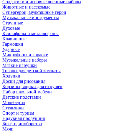
Солдатики и игровые военные наборы
Животные и насекомые
Супергерои, мультяшные герои
Музыкальные инструменты
Струнные
Духовые
Ксилофоны и металлофоны
Клавишные
Гармошки
Ударные
Микрофоны и караоке
Музыкальные наборы
Мягкие игрушки
Товары для детской комнаты
Ходунки
Доски для рисования
Корзины, ящики для игрушек
Набор школьной мебели
Детские подставки
Мольберты
Стульчики
Спорт и туризм
Надувная продукция
Бокс, единоборства
Мячи