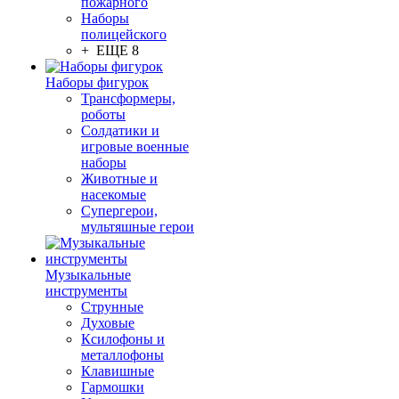
пожарного
Наборы
полицейского
+ ЕЩЕ 8
Наборы фигурок
Трансформеры,
роботы
Солдатики и
игровые военные
наборы
Животные и
насекомые
Супергерои,
мультяшные герои
Музыкальные
инструменты
Струнные
Духовые
Ксилофоны и
металлофоны
Клавишные
Гармошки