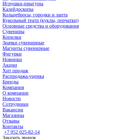
Игрушки-прыгуны
Калейдоскопы
Кольцебросы, городки и лапта
Кукольный театр (куклы, перчатки)
Основные средства и оборудования
Сувениры
Копилки
Значки сувенирные
Магниты сувенирные
Фигурки
Новинки
Акции
Хит продаж
Распродажа-уценка
Бренды
Компания
О компании
Новости
Сотрудники
Вакансии
Магазины
Отзывы
Контакты
+7 952 025-82-14
Заказать звонок