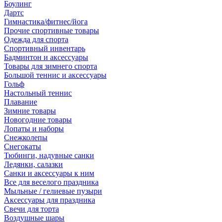
Боулинг
Дартс
Гимнастика/фитнес/йога
Прочие спортивные товары
Одежда для спорта
Спортивный инвентарь
Бадминтон и аксессуары
Товары для зимнего спорта
Большой теннис и аксессуары
Гольф
Настольный теннис
Плавание
Зимние товары
Новогодние товары
Лопаты и наборы
Снежколепы
Снегокаты
Тюбинги, надувные санки
Ледянки, салазки
Санки и аксессуары к ним
Все для веселого праздника
Мыльные / гелиевые пузыри
Аксессуары для праздника
Свечи для торта
Воздушные шары