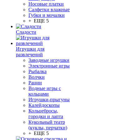
Носовые платки
Салфетки влажные
Губки и мочалки
+ ЕЩЕ 5
Сладости
Игрушки для
развлечений
Заводные игрушки
Электронные игры
Рыбалка
Волчки
Рации
Водные игры с
кольцами
Игрушки-прыгуны
Калейдоскопы
Кольцебросы,
городки и лапта
Кукольный театр
(куклы, перчатки)
+ ЕЩЕ 5