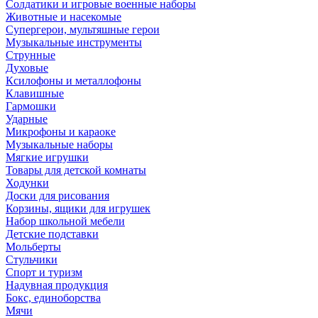
Солдатики и игровые военные наборы
Животные и насекомые
Супергерои, мультяшные герои
Музыкальные инструменты
Струнные
Духовые
Ксилофоны и металлофоны
Клавишные
Гармошки
Ударные
Микрофоны и караоке
Музыкальные наборы
Мягкие игрушки
Товары для детской комнаты
Ходунки
Доски для рисования
Корзины, ящики для игрушек
Набор школьной мебели
Детские подставки
Мольберты
Стульчики
Спорт и туризм
Надувная продукция
Бокс, единоборства
Мячи