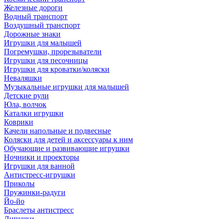
Железные дороги
Водный транспорт
Воздушный транспорт
Дорожные знаки
Игрушки для малышей
Погремушки, прорезыватели
Игрушки для песочницы
Игрушки для кроватки/коляски
Неваляшки
Музыкальные игрушки для малышей
Детские рули
Юла, волчок
Каталки игрушки
Коврики
Качели напольные и подвесные
Коляски для детей и аксессуары к ним
Обучающие и развивающие игрушки
Ночники и проекторы
Игрушки для ванной
Антистресс-игрушки
Приколы
Пружинки-радуги
Йо-йо
Браслеты антистресс
Липучки