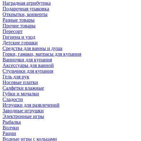
Наградная атрибутика
Подарочная упаковка
Открытки, конверты
Разные товары
Прочие товары
Пересорт
Гигиена и уход
Детские горшки
Средства для ванны и душа
Горки, гамаки, матрасы для купания
Ванночки для купания
Аксессуары для ванной
Стульчики для купания
Гель для рук
Носовые платки
Салфетки влажные
Губки и мочалки
Сладости
Игрушки для развлечений
Заводные игрушки
Электронные игры
Рыбалка
Волчки
Рации
Водные игры с кольцами