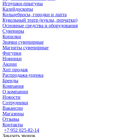
Игрушки-прыгуны
Калейдоскопы
Кольцебросы, городки и лапта
Кукольный театр (куклы, перчатки)
Основные средства и оборудования
Сувениры
Копилки
Значки сувенирные
Магниты сувенирные
Фигурки
Новинки
Акции
Хит продаж
Распродажа-уценка
Бренды
Компания
О компании
Новости
Сотрудники
Вакансии
Магазины
Отзывы
Контакты
+7 952 025-82-14
Заказать звонок