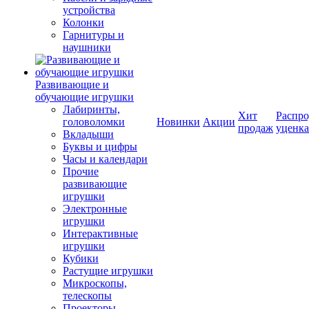
устройства
Колонки
Гарнитуры и
наушники
Развивающие и
обучающие игрушки
Лабиринты,
Хит
Распро
головоломки
Новинки
Акции
продаж
уценка
Вкладыши
Буквы и цифры
Часы и календари
Прочие
развивающие
игрушки
Электронные
игрушки
Интерактивные
игрушки
Кубики
Растущие игрушки
Микроскопы,
телескопы
Проекторы