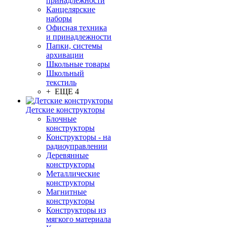
принадлежности
Канцелярские
наборы
Офисная техника
и принадлежности
Папки, системы
архивации
Школьные товары
Школьный
текстиль
+ ЕЩЕ 4
Детские конструкторы
Блочные
конструкторы
Конструкторы - на
радиоуправлении
Деревянные
конструкторы
Металлические
конструкторы
Магнитные
конструкторы
Конструкторы из
мягкого материала