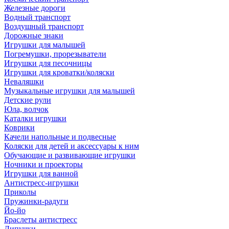
Железные дороги
Водный транспорт
Воздушный транспорт
Дорожные знаки
Игрушки для малышей
Погремушки, прорезыватели
Игрушки для песочницы
Игрушки для кроватки/коляски
Неваляшки
Музыкальные игрушки для малышей
Детские рули
Юла, волчок
Каталки игрушки
Коврики
Качели напольные и подвесные
Коляски для детей и аксессуары к ним
Обучающие и развивающие игрушки
Ночники и проекторы
Игрушки для ванной
Антистресс-игрушки
Приколы
Пружинки-радуги
Йо-йо
Браслеты антистресс
Липучки