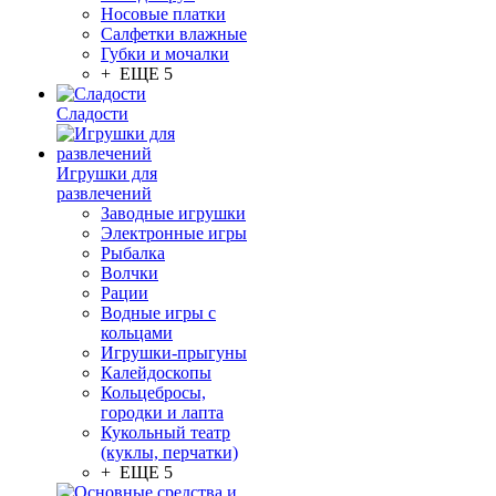
Носовые платки
Салфетки влажные
Губки и мочалки
+ ЕЩЕ 5
Сладости
Игрушки для
развлечений
Заводные игрушки
Электронные игры
Рыбалка
Волчки
Рации
Водные игры с
кольцами
Игрушки-прыгуны
Калейдоскопы
Кольцебросы,
городки и лапта
Кукольный театр
(куклы, перчатки)
+ ЕЩЕ 5