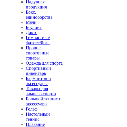
Надувная
продукция
Бокс,
единоборства
Мячи
Боулинг
Дартс
Гимнастика/
фитнес/йога
Прочие
спортивные
товары
Одежда для спорта
Спортивный
инвентарь
Бадминтон и
аксессуары
Товары для
зимнего спорта
Большой теннис и
аксессуары
Гольф
Настольный
теннис
Плавание