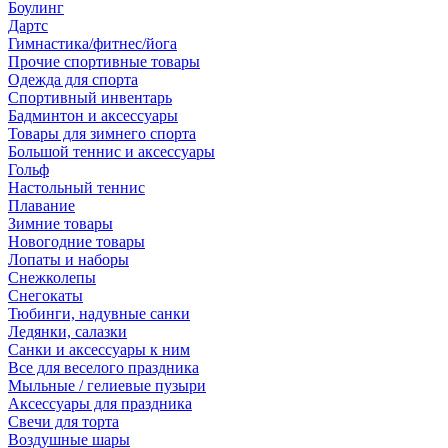
Боулинг
Дартс
Гимнастика/фитнес/йога
Прочие спортивные товары
Одежда для спорта
Спортивный инвентарь
Бадминтон и аксессуары
Товары для зимнего спорта
Большой теннис и аксессуары
Гольф
Настольный теннис
Плавание
Зимние товары
Новогодние товары
Лопаты и наборы
Снежколепы
Снегокаты
Тюбинги, надувные санки
Ледянки, салазки
Санки и аксессуары к ним
Все для веселого праздника
Мыльные / гелиевые пузыри
Аксессуары для праздника
Свечи для торта
Воздушные шары