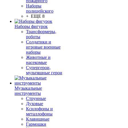
пожарного
Наборы
полицейского
+ ЕЩЕ 8
Наборы фигурок
Трансформеры,
роботы
Солдатики и
игровые военные
наборы
Животные и
насекомые
Супергерои,
мультяшные герои
Музыкальные
инструменты
Струнные
Духовые
Ксилофоны и
металлофоны
Клавишные
Гармошки