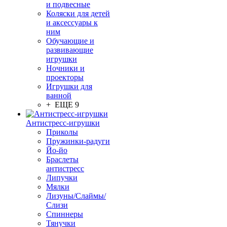
и подвесные
Коляски для детей
и аксессуары к
ним
Обучающие и
развивающие
игрушки
Ночники и
проекторы
Игрушки для
ванной
+ ЕЩЕ 9
Антистресс-игрушки
Приколы
Пружинки-радуги
Йо-йо
Браслеты
антистресс
Липучки
Мялки
Лизуны/Слаймы/
Слизи
Спиннеры
Тянучки