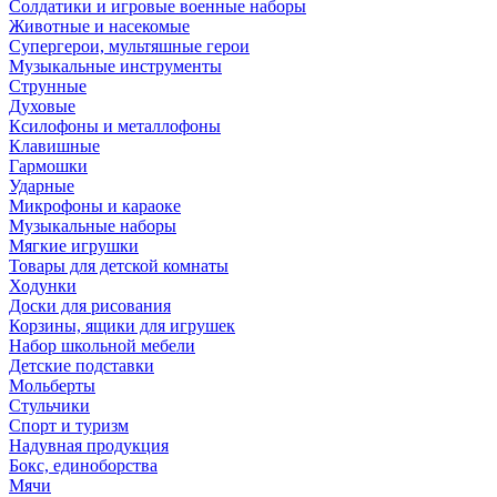
Солдатики и игровые военные наборы
Животные и насекомые
Супергерои, мультяшные герои
Музыкальные инструменты
Струнные
Духовые
Ксилофоны и металлофоны
Клавишные
Гармошки
Ударные
Микрофоны и караоке
Музыкальные наборы
Мягкие игрушки
Товары для детской комнаты
Ходунки
Доски для рисования
Корзины, ящики для игрушек
Набор школьной мебели
Детские подставки
Мольберты
Стульчики
Спорт и туризм
Надувная продукция
Бокс, единоборства
Мячи