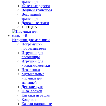
транспорт
Железные дороги
Водный транспорт
Воздушный
транспорт
Дорожные знаки
+ ЕЩЕ 5
Игрушки для малышей
Погремушки,
прорезыватели
Игрушки для
песочницы
Игрушки для
кроватки/коляски
Неваляшки
Музыкальные
игрушки для
малышей
Детские рули
Юла, волчок
Каталки игрушки
Коврики
Качели напольные